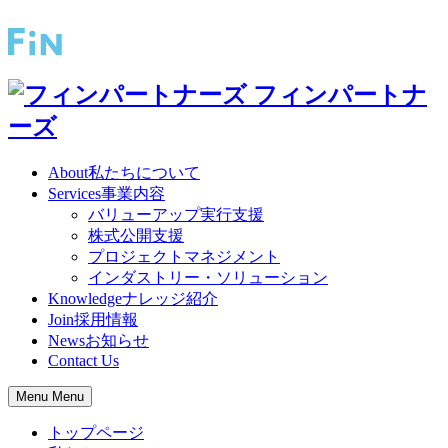
フィンパートナ
ーズ
About
私たちについて
Services
事業内容
バリューアップ実行支援
株式公開支援
プロジェクトマネジメント
インダストリー・ソリューション
Knowledge
ナレッジ紹介
Join
採用情報
News
お知らせ
Contact Us
Menu
Menu
トップページ